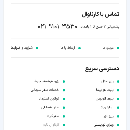
تماس با کارناوال
021 9101 3530
پشتیبانی 7 صبح تا 1 بامداد:
درباره ما
ارتباط با ما
شرایط و ضوابـط
دسترسی سریع
رزرو هتل
رزرو هوشمند بلیط
بلیط هواپیما
خدمات سفر سازمانی
بلیط اتوبوس
قوانین استرداد
اجاره ویلا
سفر اقساطی
رزرو تور
سفر کارت
ویزای توریستی
کارناوال تایم