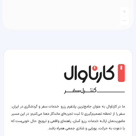
ما در کارناوال به عنوان جامع‌ترین پلتفرم رزرو خدمات سفر و گردشگری در ایران،
سفر را از لحظه‌ تصمیم‌گیری تا ثبت تجربه‌ای ماندگار معنا می‌کنیم؛ در این مسیر‍
ماموریت‌مان اراﺋــﻪ خدمات رزرو آسان، راهنمای واقعی و ترویج حال خوبی‌ست که
با دعوت به حرکت، پویایی و شادی جمعی همراه باشد.