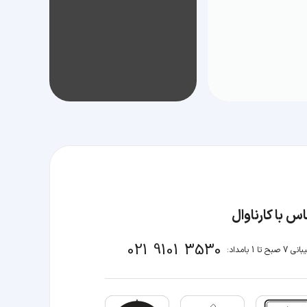
س با کارناوال
021 9101 3530
صبح تا 1 بامداد: