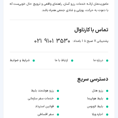
ماموریت‌مان اراﺋــﻪ خدمات رزرو آسان، راهنمای واقعی و ترویج حال خوبی‌ست که
با دعوت به حرکت، پویایی و شادی جمعی همراه باشد.
تماس با کارناوال
021 9101 3530
پشتیبانی 7 صبح تا 1 بامداد:
درباره ما
ارتباط با ما
شرایط و ضوابـط
دسترسی سریع
رزرو هتل
رزرو هوشمند بلیط
بلیط هواپیما
خدمات سفر سازمانی
بلیط اتوبوس
قوانین استرداد
اجاره ویلا
سفر اقساطی