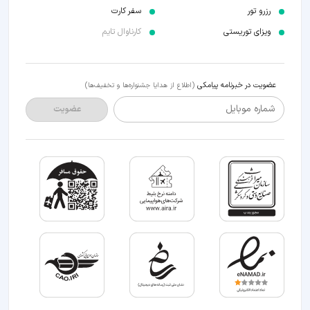
رزرو تور
سفر کارت
ویزای توریستی
کارناوال تایم
عضویت در خبرنامه پیامکی
(اطلاع از هدایا جشنواره‌ها و تخفیف‌ها)
شماره موبایل
عضویت