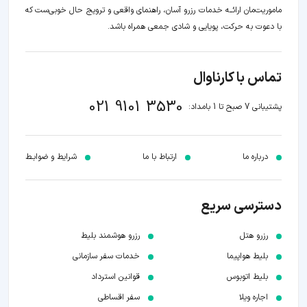
ماموریت‌مان اراﺋــﻪ خدمات رزرو آسان، راهنمای واقعی و ترویج حال خوبی‌ست که
با دعوت به حرکت، پویایی و شادی جمعی همراه باشد.
تماس با کارناوال
021 9101 3530
پشتیبانی 7 صبح تا 1 بامداد:
درباره ما
ارتباط با ما
شرایط و ضوابـط
دسترسی سریع
رزرو هتل
رزرو هوشمند بلیط
بلیط هواپیما
خدمات سفر سازمانی
بلیط اتوبوس
قوانین استرداد
اجاره ویلا
سفر اقساطی