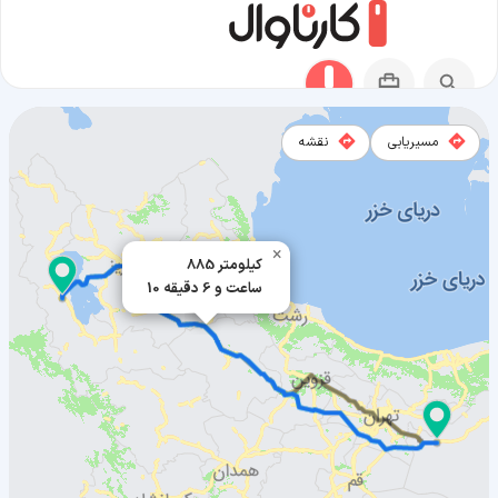
مسیریابی
نقشه
مسیر آرادان به ارومیه
×
885 کیلومتر
10 ساعت و 6 دقیقه