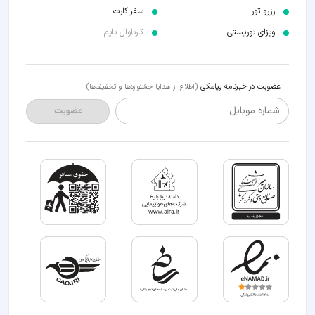
رزرو تور
سفر کارت
ویزای توریستی
کارناوال تایم
عضویت در خبرنامه پیامکی
(اطلاع از هدایا جشنواره‌ها و تخفیف‌ها)
شماره موبایل
عضویت