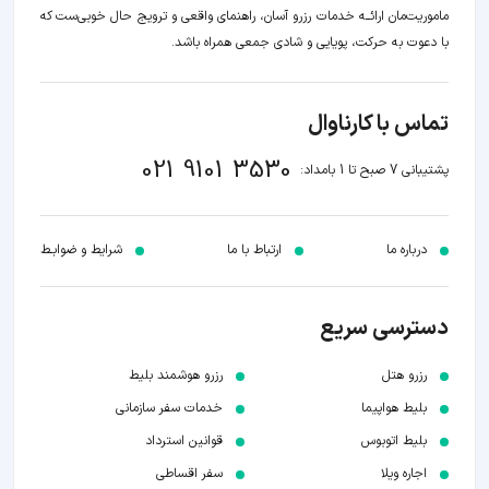
ماموریت‌مان اراﺋــﻪ خدمات رزرو آسان، راهنمای واقعی و ترویج حال خوبی‌ست که
با دعوت به حرکت، پویایی و شادی جمعی همراه باشد.
تماس با کارناوال
021 9101 3530
پشتیبانی 7 صبح تا 1 بامداد:
درباره ما
ارتباط با ما
شرایط و ضوابـط
دسترسی سریع
رزرو هتل
رزرو هوشمند بلیط
بلیط هواپیما
خدمات سفر سازمانی
بلیط اتوبوس
قوانین استرداد
اجاره ویلا
سفر اقساطی