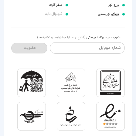
رزرو تور
سفر کارت
ویزای توریستی
کارناوال تایم
عضویت در خبرنامه پیامکی
(اطلاع از هدایا جشنواره‌ها و تخفیف‌ها)
شماره موبایل
عضویت