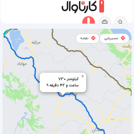
مسیریابی
نقشه
مسیر اراک به ارومیه
×
730 کیلومتر
9 ساعت و 42 دقیقه