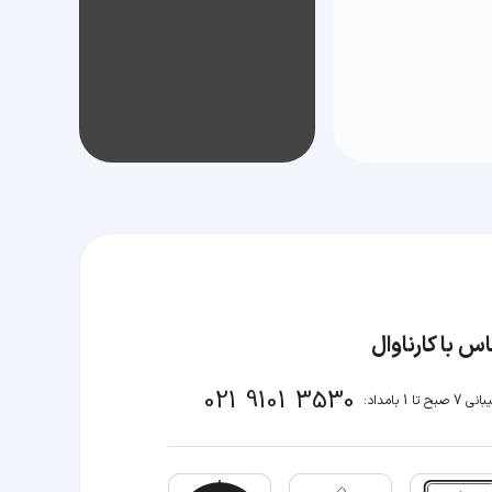
س با کارناوال
021 9101 3530
صبح تا 1 بامداد: