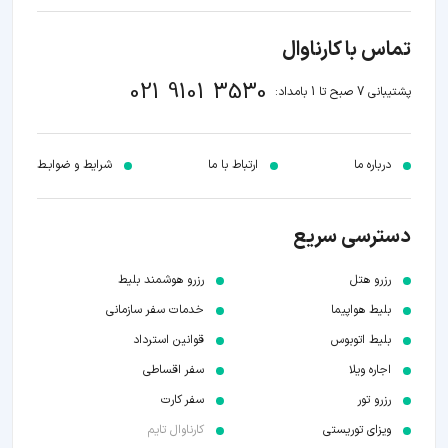
تماس با کارناوال
021 9101 3530
پشتیبانی 7 صبح تا 1 بامداد:
درباره ما
ارتباط با ما
شرایط و ضوابـط
دسترسی سریع
رزرو هتل
رزرو هوشمند بلیط
بلیط هواپیما
خدمات سفر سازمانی
بلیط اتوبوس
قوانین استرداد
اجاره ویلا
سفر اقساطی
رزرو تور
سفر کارت
ویزای توریستی
کارناوال تایم