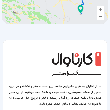
ما در کارناوال به عنوان جامع‌ترین پلتفرم رزرو خدمات سفر و گردشگری در ایران،
سفر را از لحظه‌ تصمیم‌گیری تا ثبت تجربه‌ای ماندگار معنا می‌کنیم؛ در این مسیر‍
ماموریت‌مان اراﺋــﻪ خدمات رزرو آسان، راهنمای واقعی و ترویج حال خوبی‌ست که
با دعوت به حرکت، پویایی و شادی جمعی همراه باشد.