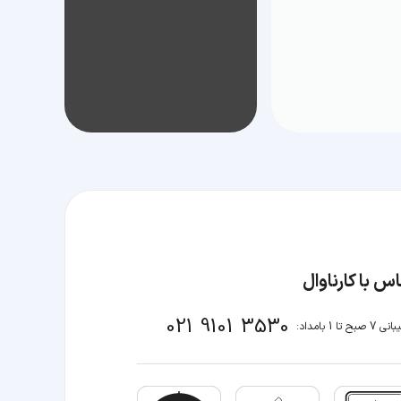
س با کارناوال
021 9101 3530
صبح تا 1 بامداد: