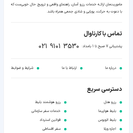
ماموریت‌مان اراﺋــﻪ خدمات رزرو آسان، راهنمای واقعی و ترویج حال خوبی‌ست که
با دعوت به حرکت، پویایی و شادی جمعی همراه باشد.
تماس با کارناوال
021 9101 3530
پشتیبانی 7 صبح تا 1 بامداد:
درباره ما
ارتباط با ما
شرایط و ضوابـط
دسترسی سریع
رزرو هتل
رزرو هوشمند بلیط
بلیط هواپیما
خدمات سفر سازمانی
بلیط اتوبوس
قوانین استرداد
اجاره ویلا
سفر اقساطی