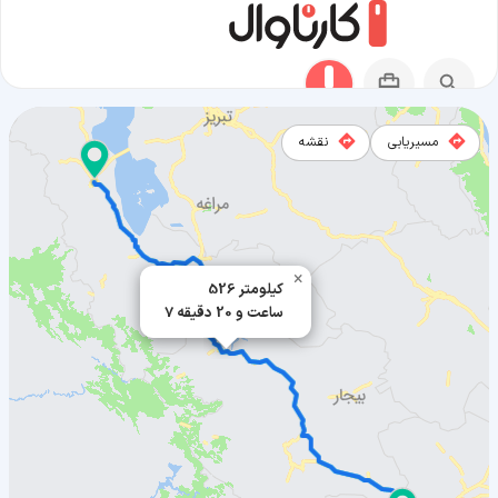
مسیریابی
نقشه
مسیر اسد آباد به ارومیه
×
526 کیلومتر
7 ساعت و 20 دقیقه