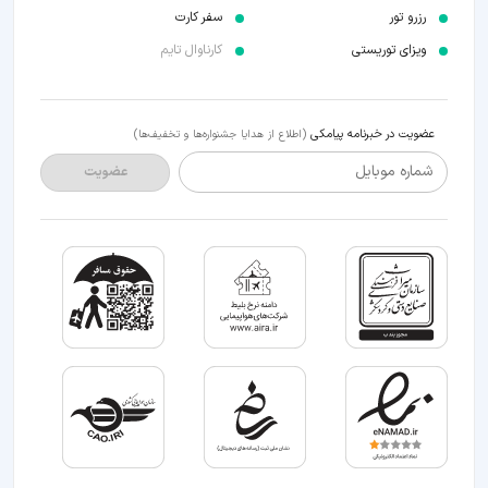
رزرو تور
سفر کارت
ویزای توریستی
کارناوال تایم
عضویت در خبرنامه پیامکی
(اطلاع از هدایا جشنواره‌ها و تخفیف‌ها)
شماره موبایل
عضویت