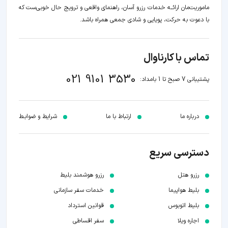
ماموریت‌مان اراﺋــﻪ خدمات رزرو آسان، راهنمای واقعی و ترویج حال خوبی‌ست که
با دعوت به حرکت، پویایی و شادی جمعی همراه باشد.
تماس با کارناوال
021 9101 3530
پشتیبانی 7 صبح تا 1 بامداد:
درباره ما
ارتباط با ما
شرایط و ضوابـط
دسترسی سریع
رزرو هتل
رزرو هوشمند بلیط
بلیط هواپیما
خدمات سفر سازمانی
بلیط اتوبوس
قوانین استرداد
اجاره ویلا
سفر اقساطی