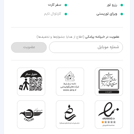
رزرو تور
سفر کارت
ویزای توریستی
کارناوال تایم
عضویت در خبرنامه پیامکی
(اطلاع از هدایا جشنواره‌ها و تخفیف‌ها)
شماره موبایل
عضویت