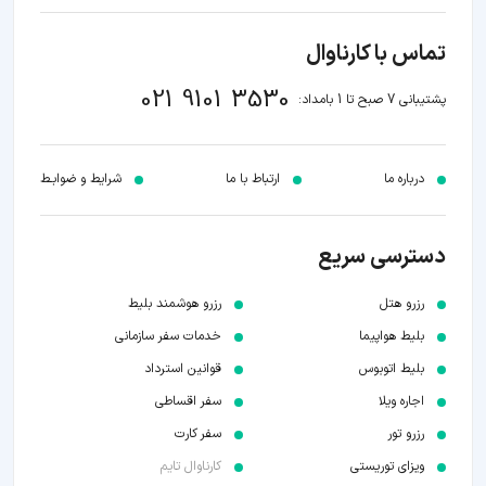
تماس با کارناوال
021 9101 3530
پشتیبانی 7 صبح تا 1 بامداد:
درباره ما
ارتباط با ما
شرایط و ضوابـط
دسترسی سریع
رزرو هتل
رزرو هوشمند بلیط
بلیط هواپیما
خدمات سفر سازمانی
بلیط اتوبوس
قوانین استرداد
اجاره ویلا
سفر اقساطی
رزرو تور
سفر کارت
ویزای توریستی
کارناوال تایم