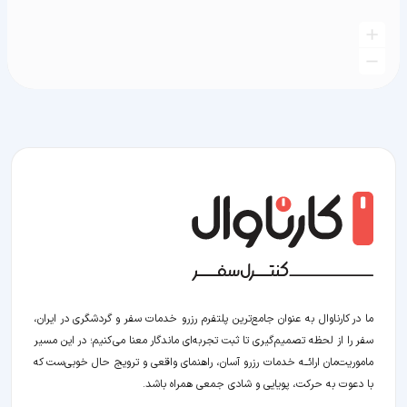
ما در کارناوال به عنوان جامع‌ترین پلتفرم رزرو خدمات سفر و گردشگری در ایران،
سفر را از لحظه‌ تصمیم‌گیری تا ثبت تجربه‌ای ماندگار معنا می‌کنیم؛ در این مسیر‍
ماموریت‌مان اراﺋــﻪ خدمات رزرو آسان، راهنمای واقعی و ترویج حال خوبی‌ست که
با دعوت به حرکت، پویایی و شادی جمعی همراه باشد.