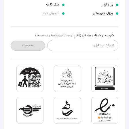
رزرو تور
سفر کارت
ویزای توریستی
کارناوال تایم
عضویت در خبرنامه پیامکی
(اطلاع از هدایا جشنواره‌ها و تخفیف‌ها)
شماره موبایل
عضویت