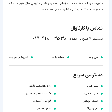
ماموریت‌مان اراﺋــﻪ خدمات رزرو آسان، راهنمای واقعی و ترویج حال خوبی‌ست که
با دعوت به حرکت، پویایی و شادی جمعی همراه باشد.
تماس با کارناوال
021 9101 3530
پشتیبانی 7 صبح تا 1 بامداد:
درباره ما
ارتباط با ما
شرایط و ضوابـط
دسترسی سریع
رزرو هتل
رزرو هوشمند بلیط
بلیط هواپیما
خدمات سفر سازمانی
بلیط اتوبوس
قوانین استرداد
اجاره ویلا
سفر اقساطی