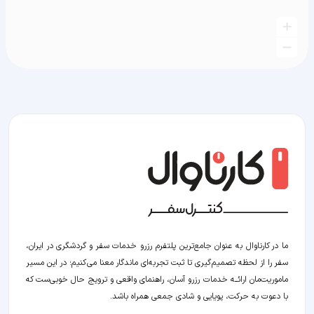
ما در کارناوال به عنوان جامع‌ترین پلتفرم رزرو خدمات سفر و گردشگری در ایران،
سفر را از لحظه‌ تصمیم‌گیری تا ثبت تجربه‌ای ماندگار معنا می‌کنیم؛ در این مسیر‍
ماموریت‌مان اراﺋــﻪ خدمات رزرو آسان، راهنمای واقعی و ترویج حال خوبی‌ست که
با دعوت به حرکت، پویایی و شادی جمعی همراه باشد.