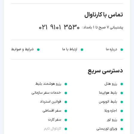
تماس با کارناوال
021 9101 3530
پشتیبانی 7 صبح تا 1 بامداد:
درباره ما
ارتباط با ما
شرایط و ضوابـط
دسترسی سریع
رزرو هتل
رزرو هوشمند بلیط
بلیط هواپیما
خدمات سفر سازمانی
بلیط اتوبوس
قوانین استرداد
اجاره ویلا
سفر اقساطی
رزرو تور
سفر کارت
ویزای توریستی
کارناوال تایم