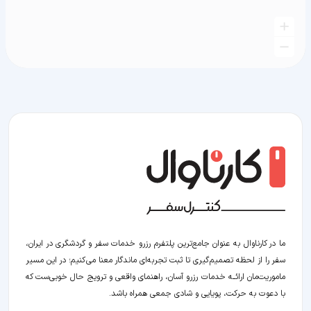
ما در کارناوال به عنوان جامع‌ترین پلتفرم رزرو خدمات سفر و گردشگری در ایران،
سفر را از لحظه‌ تصمیم‌گیری تا ثبت تجربه‌ای ماندگار معنا می‌کنیم؛ در این مسیر‍
ماموریت‌مان اراﺋــﻪ خدمات رزرو آسان، راهنمای واقعی و ترویج حال خوبی‌ست که
با دعوت به حرکت، پویایی و شادی جمعی همراه باشد.