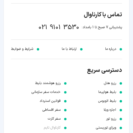
تماس با کارناوال
021 9101 3530
پشتیبانی 7 صبح تا 1 بامداد:
درباره ما
ارتباط با ما
شرایط و ضوابـط
دسترسی سریع
رزرو هتل
رزرو هوشمند بلیط
بلیط هواپیما
خدمات سفر سازمانی
بلیط اتوبوس
قوانین استرداد
اجاره ویلا
سفر اقساطی
رزرو تور
سفر کارت
ویزای توریستی
کارناوال تایم