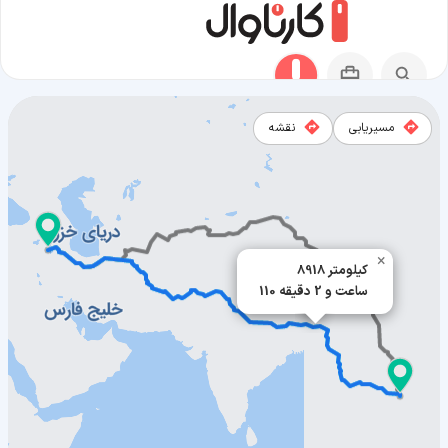
مسیریابی
نقشه
مسیر آتاپیو به ارومیه
×
8918 کیلومتر
110 ساعت و 2 دقیقه