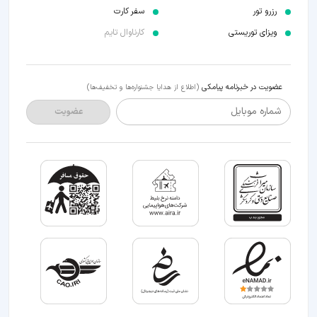
رزرو تور
سفر کارت
ویزای توریستی
کارناوال تایم
عضویت در خبرنامه پیامکی
(اطلاع از هدایا جشنواره‌ها و تخفیف‌ها)
شماره موبایل
عضویت