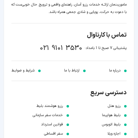
ماموریت‌مان اراﺋــﻪ خدمات رزرو آسان، راهنمای واقعی و ترویج حال خوبی‌ست که
با دعوت به حرکت، پویایی و شادی جمعی همراه باشد.
تماس با کارناوال
021 9101 3530
پشتیبانی 7 صبح تا 1 بامداد:
درباره ما
ارتباط با ما
شرایط و ضوابـط
دسترسی سریع
رزرو هتل
رزرو هوشمند بلیط
بلیط هواپیما
خدمات سفر سازمانی
بلیط اتوبوس
قوانین استرداد
اجاره ویلا
سفر اقساطی