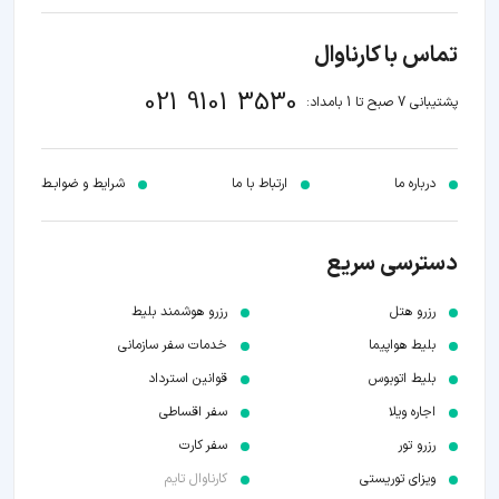
تماس با کارناوال
021 9101 3530
پشتیبانی 7 صبح تا 1 بامداد:
درباره ما
ارتباط با ما
شرایط و ضوابـط
دسترسی سریع
رزرو هتل
رزرو هوشمند بلیط
بلیط هواپیما
خدمات سفر سازمانی
بلیط اتوبوس
قوانین استرداد
اجاره ویلا
سفر اقساطی
رزرو تور
سفر کارت
ویزای توریستی
کارناوال تایم