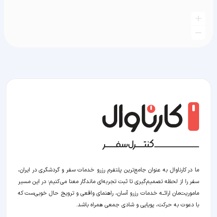
ما در کارناوال به عنوان جامع‌ترین پلتفرم رزرو خدمات سفر و گردشگری در ایران،
سفر را از لحظه‌ تصمیم‌گیری تا ثبت تجربه‌ای ماندگار معنا می‌کنیم؛ در این مسیر‍
ماموریت‌مان اراﺋــﻪ خدمات رزرو آسان، راهنمای واقعی و ترویج حال خوبی‌ست که
با دعوت به حرکت، پویایی و شادی جمعی همراه باشد.