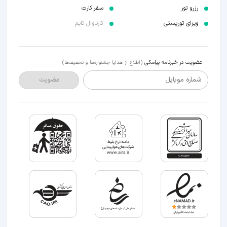
رزرو تور
سفر کارت
ویزای توریستی
کارناوال تایم
عضویت در خبرنامه پیامکی
(اطلاع از هدایا جشنواره‌ها و تخفیف‌ها)
شماره موبایل
عضویت