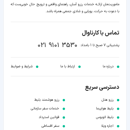
ماموریت‌مان اراﺋــﻪ خدمات رزرو آسان، راهنمای واقعی و ترویج حال خوبی‌ست که
با دعوت به حرکت، پویایی و شادی جمعی همراه باشد.
تماس با کارناوال
021 9101 3530
پشتیبانی 7 صبح تا 1 بامداد:
درباره ما
ارتباط با ما
شرایط و ضوابـط
دسترسی سریع
رزرو هتل
رزرو هوشمند بلیط
بلیط هواپیما
خدمات سفر سازمانی
بلیط اتوبوس
قوانین استرداد
اجاره ویلا
سفر اقساطی