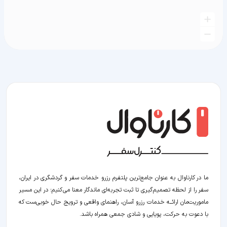
ما در کارناوال به عنوان جامع‌ترین پلتفرم رزرو خدمات سفر و گردشگری در ایران،
سفر را از لحظه‌ تصمیم‌گیری تا ثبت تجربه‌ای ماندگار معنا می‌کنیم؛ در این مسیر‍
ماموریت‌مان اراﺋــﻪ خدمات رزرو آسان، راهنمای واقعی و ترویج حال خوبی‌ست که
با دعوت به حرکت، پویایی و شادی جمعی همراه باشد.