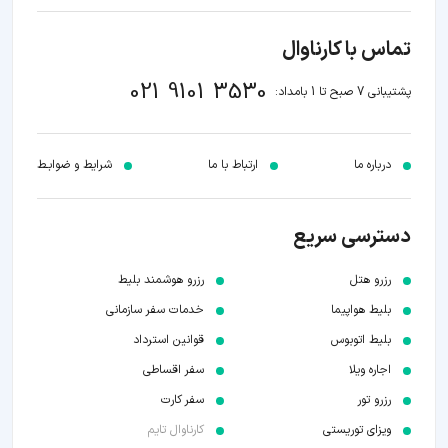
تماس با کارناوال
021 9101 3530
پشتیبانی 7 صبح تا 1 بامداد:
درباره ما
ارتباط با ما
شرایط و ضوابـط
دسترسی سریع
رزرو هتل
رزرو هوشمند بلیط
بلیط هواپیما
خدمات سفر سازمانی
بلیط اتوبوس
قوانین استرداد
اجاره ویلا
سفر اقساطی
رزرو تور
سفر کارت
ویزای توریستی
کارناوال تایم