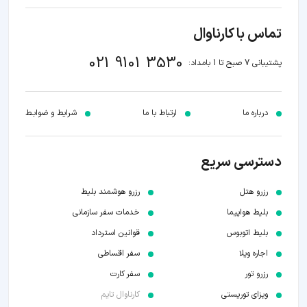
تماس با کارناوال
021 9101 3530
پشتیبانی 7 صبح تا 1 بامداد:
درباره ما
ارتباط با ما
شرایط و ضوابـط
دسترسی سریع
رزرو هتل
رزرو هوشمند بلیط
بلیط هواپیما
خدمات سفر سازمانی
بلیط اتوبوس
قوانین استرداد
اجاره ویلا
سفر اقساطی
رزرو تور
سفر کارت
ویزای توریستی
کارناوال تایم