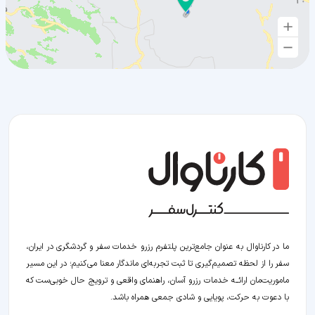
ما در کارناوال به عنوان جامع‌ترین پلتفرم رزرو خدمات سفر و گردشگری در ایران،
سفر را از لحظه‌ تصمیم‌گیری تا ثبت تجربه‌ای ماندگار معنا می‌کنیم؛ در این مسیر‍
ماموریت‌مان اراﺋــﻪ خدمات رزرو آسان، راهنمای واقعی و ترویج حال خوبی‌ست که
با دعوت به حرکت، پویایی و شادی جمعی همراه باشد.