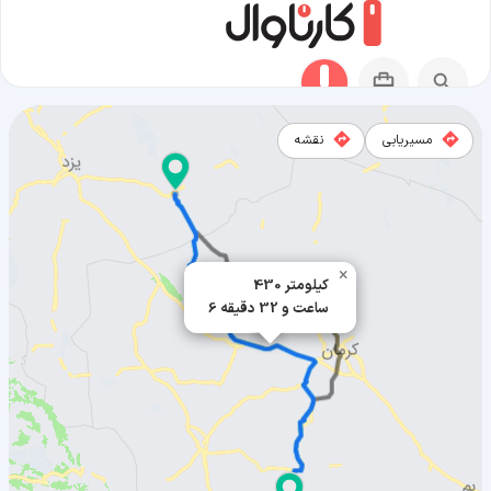
مسیریابی
نقشه
مسیر بافق به بافت
×
430 کیلومتر
6 ساعت و 32 دقیقه