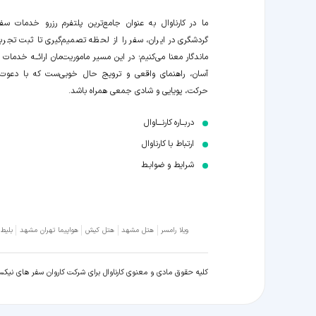
ما در کارناوال به عنوان جامع‌ترین پلتفرم رزرو خدمات سف
گردشگری در ایران، سفر را از لحظه‌ تصمیم‌گیری تا ثبت تجربه
ماندگار معنا می‌کنیم؛ در این مسیر‍ ماموریت‌مان اراﺋــﻪ خدمات ر
آسان، راهنمای واقعی و ترویج حال خوبی‌ست که با دعوت
حرکت، پویایی و شادی جمعی همراه باشد.
دربــاره کارنـــاوال
ارتباط با کارناوال
شرایط و ضوابـط
ویلا رامسر
هتل مشهد
هتل کیش
هواپیما تهران مشهد
بلیط
کلیه حقوق مادی و معنوی کارناوال برای شرکت کاروان سفر های نیک