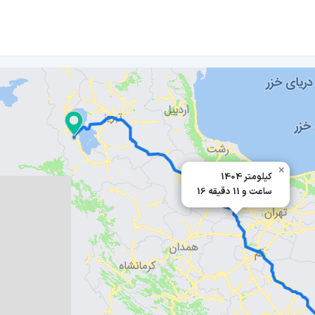
×
1404 کیلومتر
16 ساعت و 11 دقیقه