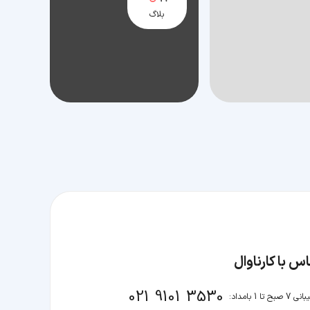
بلاگ
س با کارناوال
021 9101 3530
صبح تا 1 بامداد: