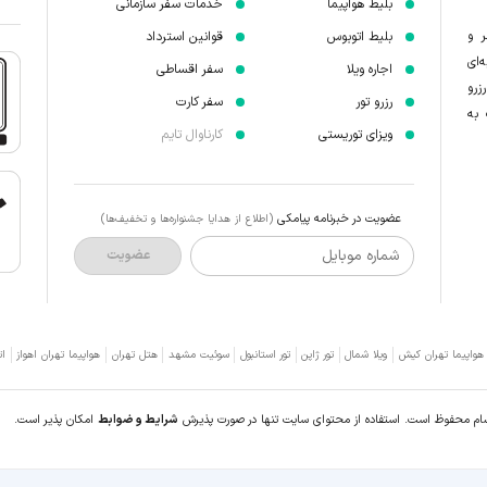
بلیط هواپیما
خدمات سفر سازمانی
ر و
بلیط اتوبوس
قوانین استرداد
‌ای
اجاره ویلا
سفر اقساطی
زرو
رزرو تور
سفر کارت
 به
ویزای توریستی
کارناوال تایم
عضویت در خبرنامه پیامکی
(اطلاع از هدایا جشنواره‌ها و تخفیف‌ها)
شماره موبایل
عضویت
 هواپیما تهران کیش
ویلا شمال
تور ژاپن
تور استانبول
سوئیت مشهد
هتل تهران
هواپیما تهران اهواز
ات
سام محفوظ است. استفاده از محتوای سایت تنها در صورت پذیرش
شرایط و ضوابط
امکان پذیر است.