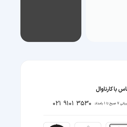
س با کارناوال
021 9101 3530
صبح تا 1 بامداد: