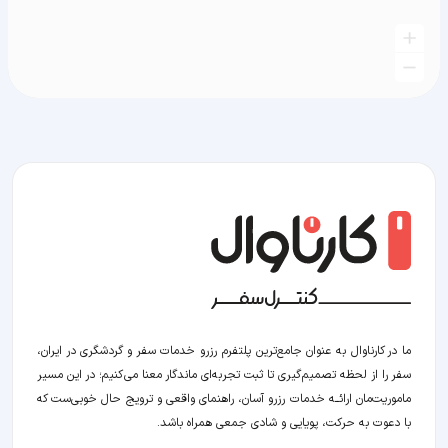
ما در کارناوال به عنوان جامع‌ترین پلتفرم رزرو خدمات سفر و گردشگری در ایران،
سفر را از لحظه‌ تصمیم‌گیری تا ثبت تجربه‌ای ماندگار معنا می‌کنیم؛ در این مسیر‍
ماموریت‌مان اراﺋــﻪ خدمات رزرو آسان، راهنمای واقعی و ترویج حال خوبی‌ست که
با دعوت به حرکت، پویایی و شادی جمعی همراه باشد.