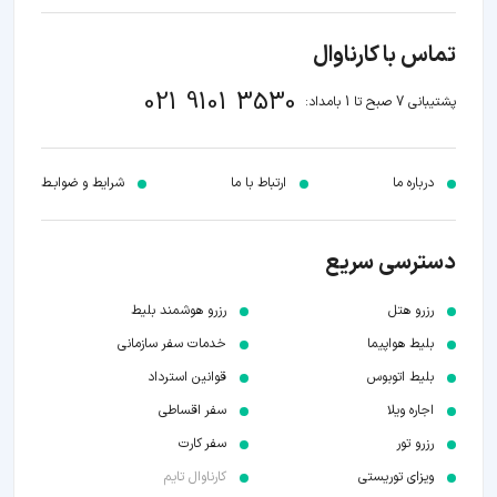
تماس با کارناوال
021 9101 3530
پشتیبانی 7 صبح تا 1 بامداد:
درباره ما
ارتباط با ما
شرایط و ضوابـط
دسترسی سریع
رزرو هتل
رزرو هوشمند بلیط
بلیط هواپیما
خدمات سفر سازمانی
بلیط اتوبوس
قوانین استرداد
اجاره ویلا
سفر اقساطی
رزرو تور
سفر کارت
ویزای توریستی
کارناوال تایم