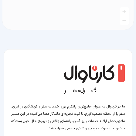
ما در کارناوال به عنوان جامع‌ترین پلتفرم رزرو خدمات سفر و گردشگری در ایران،
سفر را از لحظه‌ تصمیم‌گیری تا ثبت تجربه‌ای ماندگار معنا می‌کنیم؛ در این مسیر‍
ماموریت‌مان اراﺋــﻪ خدمات رزرو آسان، راهنمای واقعی و ترویج حال خوبی‌ست که
با دعوت به حرکت، پویایی و شادی جمعی همراه باشد.