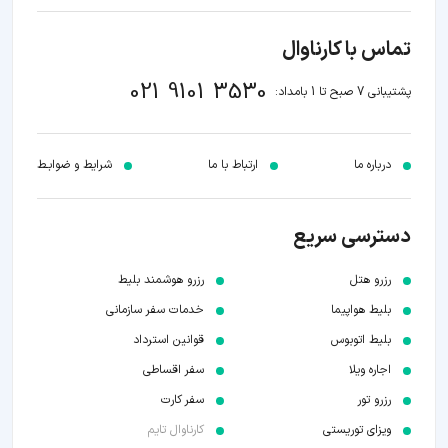
تماس با کارناوال
021 9101 3530
پشتیبانی 7 صبح تا 1 بامداد:
درباره ما
ارتباط با ما
شرایط و ضوابـط
دسترسی سریع
رزرو هتل
رزرو هوشمند بلیط
بلیط هواپیما
خدمات سفر سازمانی
بلیط اتوبوس
قوانین استرداد
اجاره ویلا
سفر اقساطی
رزرو تور
سفر کارت
ویزای توریستی
کارناوال تایم