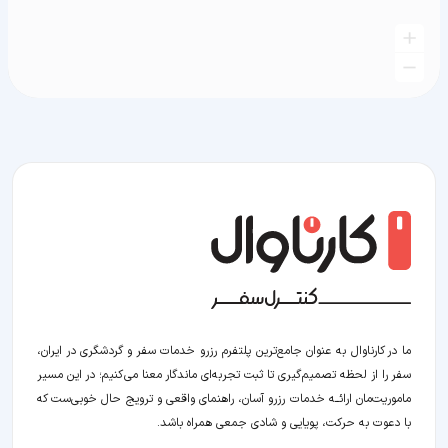
ما در کارناوال به عنوان جامع‌ترین پلتفرم رزرو خدمات سفر و گردشگری در ایران،
سفر را از لحظه‌ تصمیم‌گیری تا ثبت تجربه‌ای ماندگار معنا می‌کنیم؛ در این مسیر‍
ماموریت‌مان اراﺋــﻪ خدمات رزرو آسان، راهنمای واقعی و ترویج حال خوبی‌ست که
با دعوت به حرکت، پویایی و شادی جمعی همراه باشد.