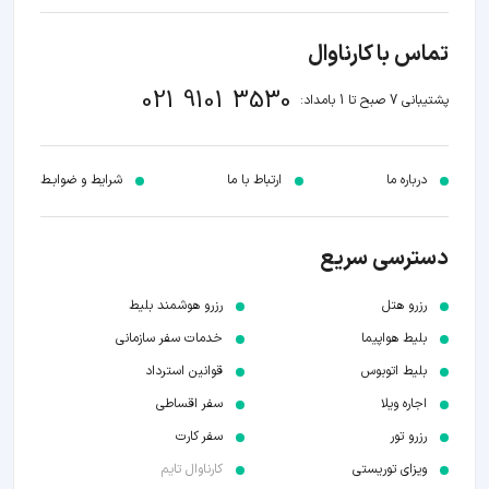
تماس با کارناوال
021 9101 3530
پشتیبانی 7 صبح تا 1 بامداد:
درباره ما
ارتباط با ما
شرایط و ضوابـط
دسترسی سریع
رزرو هتل
رزرو هوشمند بلیط
بلیط هواپیما
خدمات سفر سازمانی
بلیط اتوبوس
قوانین استرداد
اجاره ویلا
سفر اقساطی
رزرو تور
سفر کارت
ویزای توریستی
کارناوال تایم