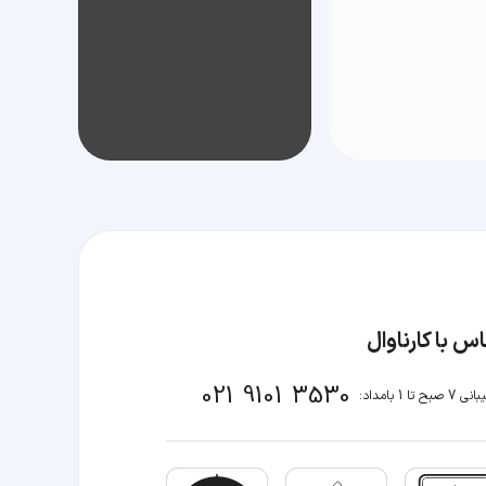
س با کارناوال
021 9101 3530
صبح تا 1 بامداد: