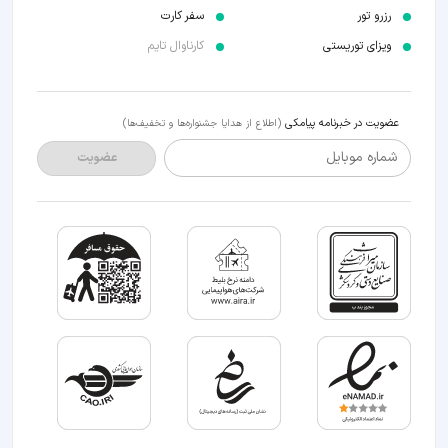
رزرو تور
سفر کارت
ویزای توریستی
کارناوال تایم
عضویت در خبرنامه پیامکی
(اطلاع از هدایا جشنواره‌ها و تخفیف‌ها)
شماره موبایل
عضویت