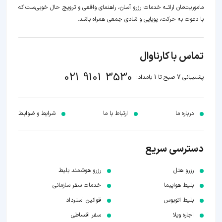
ماموریت‌مان اراﺋــﻪ خدمات رزرو آسان، راهنمای واقعی و ترویج حال خوبی‌ست که
با دعوت به حرکت، پویایی و شادی جمعی همراه باشد.
تماس با کارناوال
021 9101 3530
پشتیبانی 7 صبح تا 1 بامداد:
درباره ما
ارتباط با ما
شرایط و ضوابـط
دسترسی سریع
رزرو هتل
رزرو هوشمند بلیط
بلیط هواپیما
خدمات سفر سازمانی
بلیط اتوبوس
قوانین استرداد
اجاره ویلا
سفر اقساطی