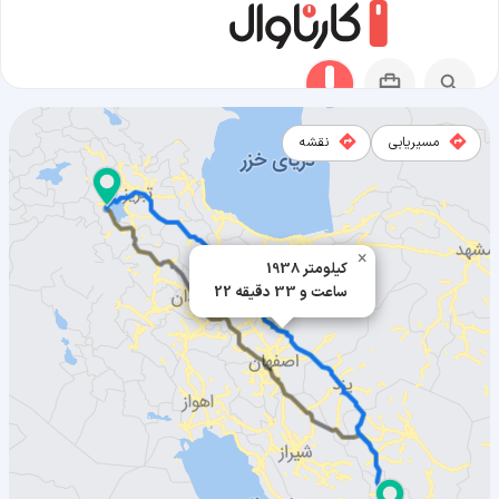
مسیریابی
نقشه
مسیر بندرعباس به ارومیه
×
1938 کیلومتر
22 ساعت و 33 دقیقه