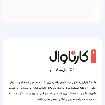
ما در کارناوال به عنوان جامع‌ترین پلتفرم رزرو خدمات سفر و گردشگری در ایران،
سفر را از لحظه‌ تصمیم‌گیری تا ثبت تجربه‌ای ماندگار معنا می‌کنیم؛ در این مسیر‍
ماموریت‌مان اراﺋــﻪ خدمات رزرو آسان، راهنمای واقعی و ترویج حال خوبی‌ست که
با دعوت به حرکت، پویایی و شادی جمعی همراه باشد.