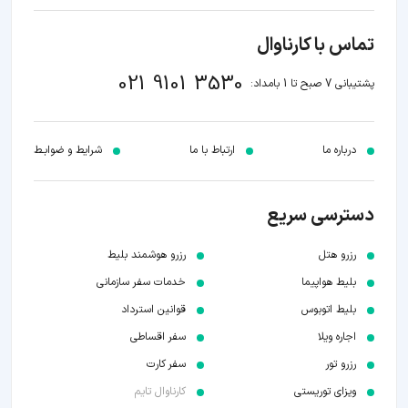
تماس با کارناوال
021 9101 3530
پشتیبانی 7 صبح تا 1 بامداد:
درباره ما
ارتباط با ما
شرایط و ضوابـط
دسترسی سریع
رزرو هتل
رزرو هوشمند بلیط
بلیط هواپیما
خدمات سفر سازمانی
بلیط اتوبوس
قوانین استرداد
اجاره ویلا
سفر اقساطی
رزرو تور
سفر کارت
ویزای توریستی
کارناوال تایم