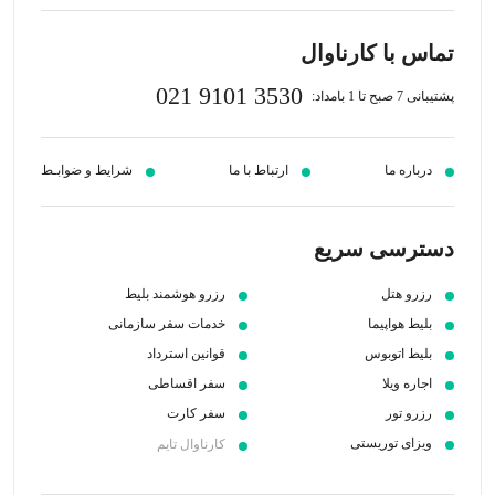
تماس با کارناوال
021 9101 3530
پشتیبانی 7 صبح تا 1 بامداد:
درباره ما
ارتباط با ما
شرایط و ضوابـط
دسترسی سریع
رزرو هتل
رزرو هوشمند بلیط
بلیط هواپیما
خدمات سفر سازمانی
بلیط اتوبوس
قوانین استرداد
اجاره ویلا
سفر اقساطی
رزرو تور
سفر کارت
ویزای توریستی
کارناوال تایم