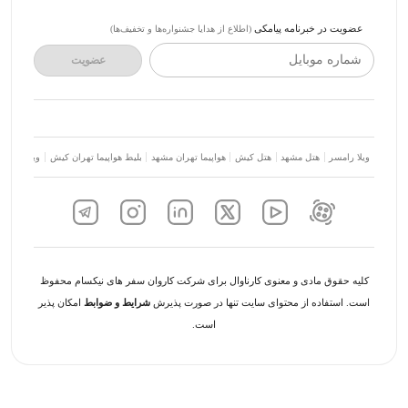
عضویت در خبرنامه پیامکی
(اطلاع از هدایا جشنواره‌ها و تخفیف‌ها)
شماره موبایل
عضویت
ویلا رامسر
هتل مشهد
هتل کیش
هواپیما تهران مشهد
بلیط هواپیما تهران کیش
ویلا شمال
کلیه حقوق مادی و معنوی کارناوال برای شرکت کاروان سفر های نیکسام محفوظ
است. استفاده از محتوای سایت تنها در صورت پذیرش
شرایط و ضوابط
امکان پذیر
است.