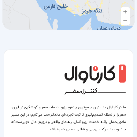
ما در کارناوال به عنوان جامع‌ترین پلتفرم رزرو خدمات سفر و گردشگری در ایران،
سفر را از لحظه‌ تصمیم‌گیری تا ثبت تجربه‌ای ماندگار معنا می‌کنیم؛ در این مسیر‍
ماموریت‌مان اراﺋــﻪ خدمات رزرو آسان، راهنمای واقعی و ترویج حال خوبی‌ست که
با دعوت به حرکت، پویایی و شادی جمعی همراه باشد.