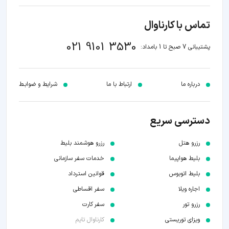
تماس با کارناوال
021 9101 3530
پشتیبانی 7 صبح تا 1 بامداد:
درباره ما
ارتباط با ما
شرایط و ضوابـط
دسترسی سریع
رزرو هتل
رزرو هوشمند بلیط
بلیط هواپیما
خدمات سفر سازمانی
بلیط اتوبوس
قوانین استرداد
اجاره ویلا
سفر اقساطی
رزرو تور
سفر کارت
ویزای توریستی
کارناوال تایم