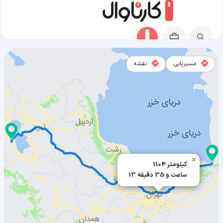
مسیریابی
نقشه
مسیر بندر گز به ارومیه
×
1104 کیلومتر
13 ساعت و 35 دقیقه