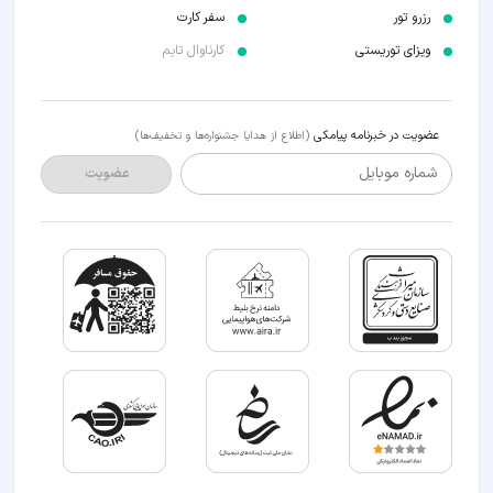
رزرو تور
سفر کارت
ویزای توریستی
کارناوال تایم
عضویت در خبرنامه پیامکی
(اطلاع از هدایا جشنواره‌ها و تخفیف‌ها)
شماره موبایل
عضویت