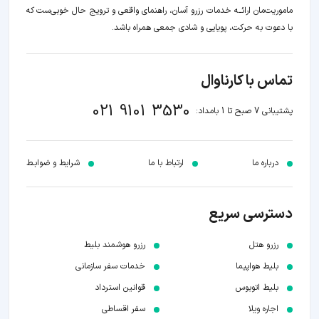
ماموریت‌مان اراﺋــﻪ خدمات رزرو آسان، راهنمای واقعی و ترویج حال خوبی‌ست که
با دعوت به حرکت، پویایی و شادی جمعی همراه باشد.
تماس با کارناوال
021 9101 3530
پشتیبانی 7 صبح تا 1 بامداد:
درباره ما
ارتباط با ما
شرایط و ضوابـط
دسترسی سریع
رزرو هتل
رزرو هوشمند بلیط
بلیط هواپیما
خدمات سفر سازمانی
بلیط اتوبوس
قوانین استرداد
اجاره ویلا
سفر اقساطی