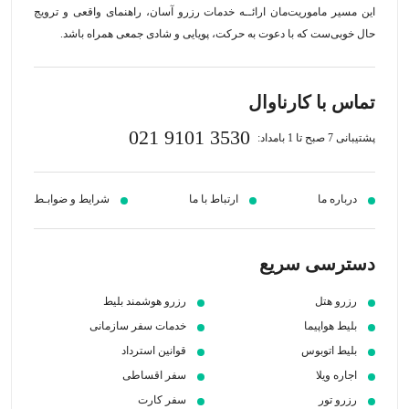
این مسیر‍ ماموریت‌مان اراﺋــﻪ خدمات رزرو آسان، راهنمای واقعی و ترویج
حال خوبی‌ست که با دعوت به حرکت، پویایی و شادی جمعی همراه باشد.
تماس با کارناوال
021 9101 3530
پشتیبانی 7 صبح تا 1 بامداد:
درباره ما
ارتباط با ما
شرایط و ضوابـط
دسترسی سریع
رزرو هتل
رزرو هوشمند بلیط
بلیط هواپیما
خدمات سفر سازمانی
بلیط اتوبوس
قوانین استرداد
اجاره ویلا
سفر اقساطی
رزرو تور
سفر کارت