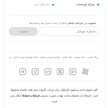
ویزای توریستی
کارناوال تایم
عضویت در خبرنامه پیامکی
(اطلاع از هدایا جشنواره‌ها و تخفیف‌ها)
شماره موبایل
عضویت
ویلا رامسر
هتل مشهد
هتل کیش
هواپیما تهران مشهد
بلیط هواپیما تهران کیش
ویلا شمال
کلیه حقوق مادی و معنوی کارناوال برای شرکت کاروان سفر های نیکسام محفوظ
است. استفاده از محتوای سایت تنها در صورت پذیرش
شرایط و ضوابط
امکان پذیر
است.