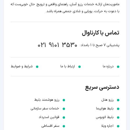
ماموریت‌مان اراﺋــﻪ خدمات رزرو آسان، راهنمای واقعی و ترویج حال خوبی‌ست که
با دعوت به حرکت، پویایی و شادی جمعی همراه باشد.
تماس با کارناوال
021 9101 3530
پشتیبانی 7 صبح تا 1 بامداد:
درباره ما
ارتباط با ما
شرایط و ضوابـط
دسترسی سریع
رزرو هتل
رزرو هوشمند بلیط
بلیط هواپیما
خدمات سفر سازمانی
بلیط اتوبوس
قوانین استرداد
اجاره ویلا
سفر اقساطی