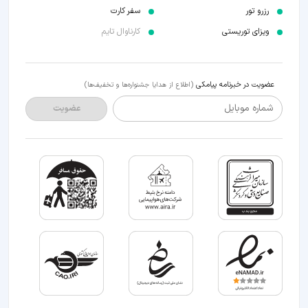
رزرو تور
سفر کارت
ویزای توریستی
کارناوال تایم
عضویت در خبرنامه پیامکی
(اطلاع از هدایا جشنواره‌ها و تخفیف‌ها)
شماره موبایل
عضویت