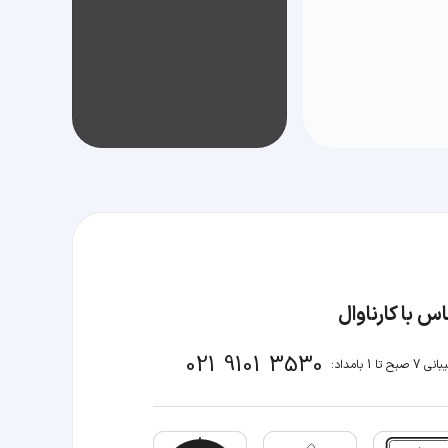
س با کارناوال
021 9101 3530
صبح تا 1 بامداد: