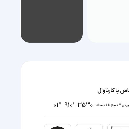
س با کارناوال
021 9101 3530
صبح تا 1 بامداد: