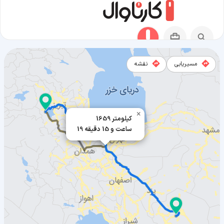
مسیریابی
نقشه
مسیر بردسیر به ارومیه
×
1659 کیلومتر
19 ساعت و 15 دقیقه