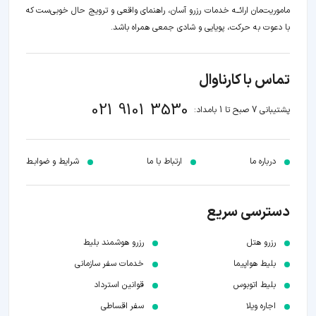
ماموریت‌مان اراﺋــﻪ خدمات رزرو آسان، راهنمای واقعی و ترویج حال خوبی‌ست که
با دعوت به حرکت، پویایی و شادی جمعی همراه باشد.
تماس با کارناوال
021 9101 3530
پشتیبانی 7 صبح تا 1 بامداد:
درباره ما
ارتباط با ما
شرایط و ضوابـط
دسترسی سریع
رزرو هتل
رزرو هوشمند بلیط
بلیط هواپیما
خدمات سفر سازمانی
بلیط اتوبوس
قوانین استرداد
اجاره ویلا
سفر اقساطی