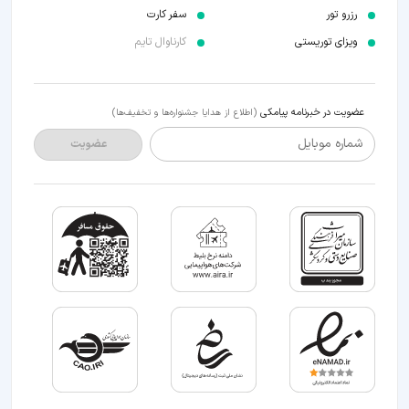
رزرو تور
سفر کارت
ویزای توریستی
کارناوال تایم
عضویت در خبرنامه پیامکی
(اطلاع از هدایا جشنواره‌ها و تخفیف‌ها)
شماره موبایل
عضویت