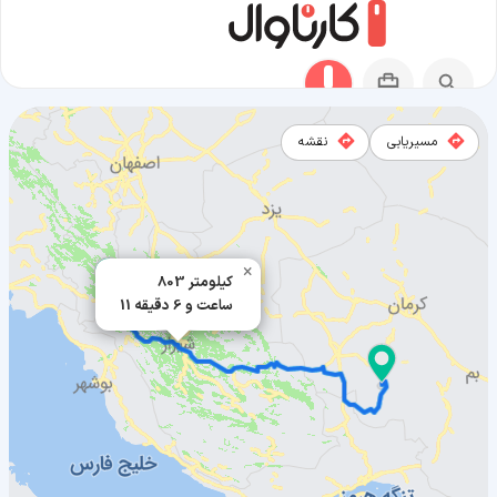
مسیریابی
نقشه
مسیر باشت به بافت
×
803 کیلومتر
11 ساعت و 6 دقیقه