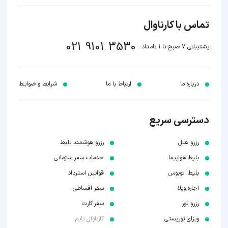
تماس با کارناوال
021 9101 3530
پشتیبانی 7 صبح تا 1 بامداد:
درباره ما
ارتباط با ما
شرایط و ضوابـط
دسترسی سریع
رزرو هتل
رزرو هوشمند بلیط
بلیط هواپیما
خدمات سفر سازمانی
بلیط اتوبوس
قوانین استرداد
اجاره ویلا
سفر اقساطی
رزرو تور
سفر کارت
ویزای توریستی
کارناوال تایم