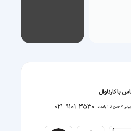
س با کارناوال
021 9101 3530
صبح تا 1 بامداد: