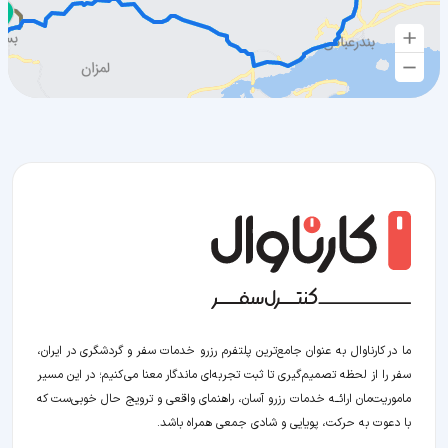
ما در کارناوال به عنوان جامع‌ترین پلتفرم رزرو خدمات سفر و گردشگری در ایران،
سفر را از لحظه‌ تصمیم‌گیری تا ثبت تجربه‌ای ماندگار معنا می‌کنیم؛ در این مسیر‍
ماموریت‌مان اراﺋــﻪ خدمات رزرو آسان، راهنمای واقعی و ترویج حال خوبی‌ست که
با دعوت به حرکت، پویایی و شادی جمعی همراه باشد.