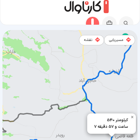
مسیریابی
نقشه
مسیر بستک به بافت
×
540 کیلومتر
7 ساعت و 57 دقیقه