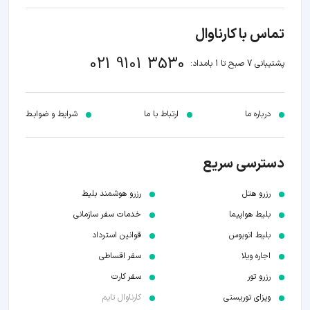
تماس با کارناوال
021 9101 3530
پشتیبانی 7 صبح تا 1 بامداد:
درباره ما
ارتباط با ما
شرایط و ضوابـط
دسترسی سریع
رزرو هتل
رزرو هوشمند بلیط
بلیط هواپیما
خدمات سفر سازمانی
بلیط اتوبوس
قوانین استرداد
اجاره ویلا
سفر اقساطی
رزرو تور
سفر کارت
ویزای توریستی
کارناوال تایم