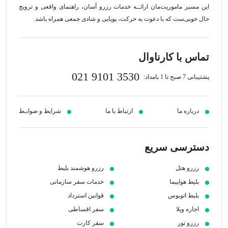
این مسیر‍ ماموریت‌مان اراﺋــﻪ خدمات رزرو آسان، راهنمای واقعی و ترویج
حال خوبی‌ست که با دعوت به حرکت، پویایی و شادی جمعی همراه باشد.
تماس با کارناوال
021 9101 3530
پشتیبانی 7 صبح تا 1 بامداد:
درباره ما
ارتباط با ما
شرایط و ضوابـط
دسترسی سریع
رزرو هتل
رزرو هوشمند بلیط
بلیط هواپیما
خدمات سفر سازمانی
بلیط اتوبوس
قوانین استرداد
اجاره ویلا
سفر اقساطی
رزرو تور
سفر کارت