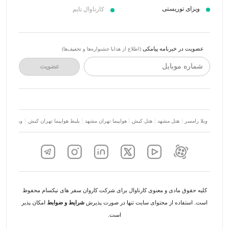
ویزای توریستی
کارناوال تایم
عضویت در خبرنامه پیامکی
(اطلاع از هدایا جشنواره‌ها و تخفیف‌ها)
شماره موبایل
عضویت
ویلا رامسر
هتل مشهد
هتل کیش
هواپیما تهران مشهد
بلیط هواپیما تهران کیش
ویلا شمال
کلیه حقوق مادی و معنوی کارناوال برای شرکت کاروان سفر های نیکسام محفوظ
است. استفاده از محتوای سایت تنها در صورت پذیرش
شرایط و ضوابط
امکان پذیر
است.