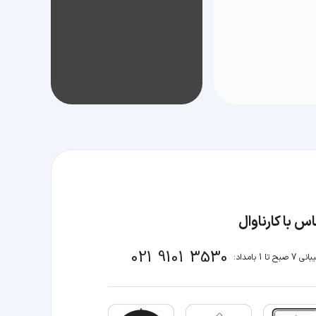
س با کارناوال
021 9101 3530
صبح تا 1 بامداد: