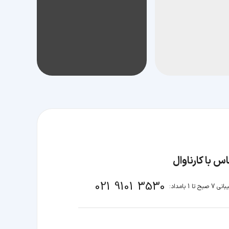
س با کارناوال
021 9101 3530
صبح تا 1 بامداد: