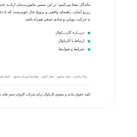
ماندگار معنا می‌کنیم؛ در این مسیر‍ ماموریت‌مان اراﺋــﻪ خد
رزرو آسان، راهنمای واقعی و ترویج حال خوبی‌ست که با د
به حرکت، پویایی و شادی جمعی همراه باشد.
دربــاره کارنـــاوال
ارتباط با کارناوال
شرایط و ضوابـط
ویلا رامسر
هتل مشهد
هتل کیش
هواپیما تهران مشهد
بلیط هوا
کلیه حقوق مادی و معنوی کارناوال برای شرکت کاروان سفر های 