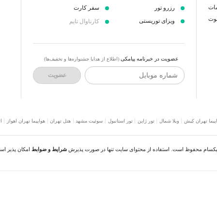
مات
رزرو تور
سفر کارت
عوت
ویزای توریستی
کارناوال تایم
عضویت در خبرنامه پیامکی
(اطلاع از هدایا جشنواره‌ها و تخفیف‌ها)
شماره موبایل
عضویت
پیما تهران کیش
ویلا شمال
تور ژاپن
تور استانبول
سوئیت مشهد
هتل تهران
هواپیما تهران اهواز
ا
نیکسام محفوظ است. استفاده از محتوای سایت تنها در صورت پذیرش
شرایط و ضوابط
امکان پذیر اس