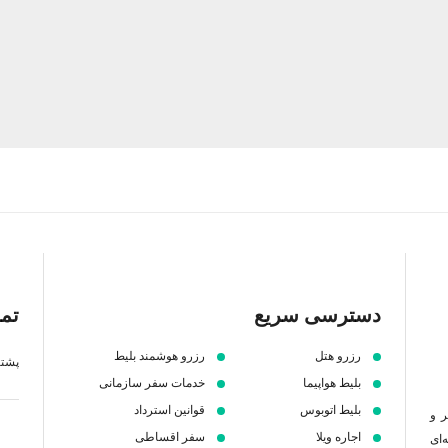
دسترسی سریع
تما
رزرو هتل
رزرو هوشمند بلیط
پشتیبانی 7 ص
بلیط هواپیما
خدمات سفر سازمانی
بلیط اتوبوس
قوانین استرداد
ر و
اجاره ویلا
سفر اقساطی
‌ای