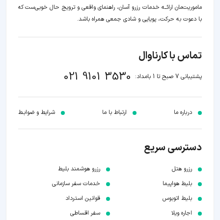
ماموریت‌مان اراﺋــﻪ خدمات رزرو آسان، راهنمای واقعی و ترویج حال خوبی‌ست که
با دعوت به حرکت، پویایی و شادی جمعی همراه باشد.
تماس با کارناوال
021 9101 3530
پشتیبانی 7 صبح تا 1 بامداد:
درباره ما
ارتباط با ما
شرایط و ضوابـط
دسترسی سریع
رزرو هتل
رزرو هوشمند بلیط
بلیط هواپیما
خدمات سفر سازمانی
بلیط اتوبوس
قوانین استرداد
اجاره ویلا
سفر اقساطی