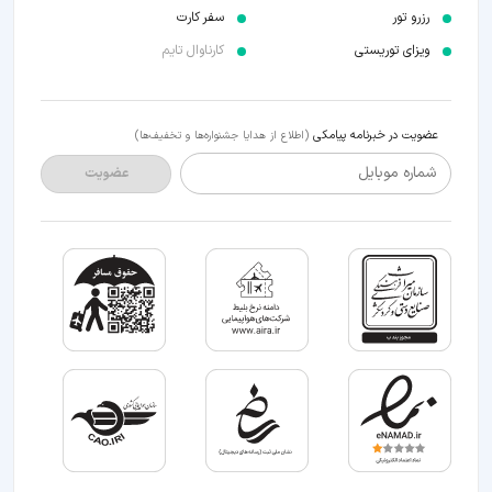
رزرو تور
سفر کارت
ویزای توریستی
کارناوال تایم
عضویت در خبرنامه پیامکی
(اطلاع از هدایا جشنواره‌ها و تخفیف‌ها)
شماره موبایل
عضویت