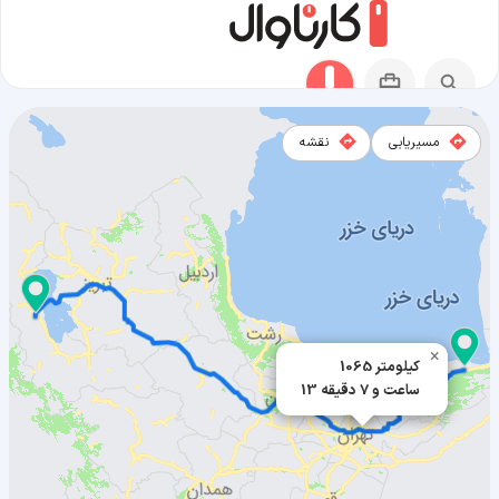
مسیریابی
نقشه
مسیر بهشهر به ارومیه
×
1065 کیلومتر
13 ساعت و 7 دقیقه