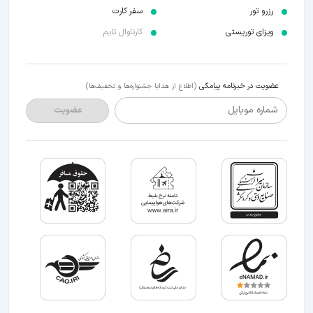
رزرو تور
سفر کارت
ویزای توریستی
کارناوال تایم
عضویت در خبرنامه پیامکی
(اطلاع از هدایا جشنواره‌ها و تخفیف‌ها)
شماره موبایل
عضویت