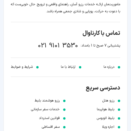
ماموریت‌مان اراﺋــﻪ خدمات رزرو آسان، راهنمای واقعی و ترویج حال خوبی‌ست که
با دعوت به حرکت، پویایی و شادی جمعی همراه باشد.
تماس با کارناوال
021 9101 3530
پشتیبانی 7 صبح تا 1 بامداد:
درباره ما
ارتباط با ما
شرایط و ضوابـط
دسترسی سریع
رزرو هتل
رزرو هوشمند بلیط
بلیط هواپیما
خدمات سفر سازمانی
بلیط اتوبوس
قوانین استرداد
اجاره ویلا
سفر اقساطی