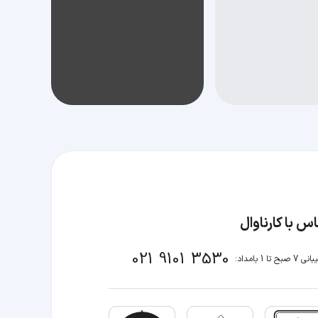
س با کارناوال
021 9101 3530
صبح تا 1 بامداد: