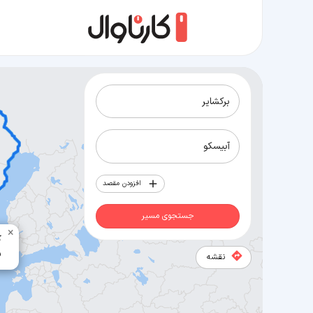
مسیر برکشایر به آبیسکو
افزودن مقصد
جستجوی مسیر
×
7
9
نقشه