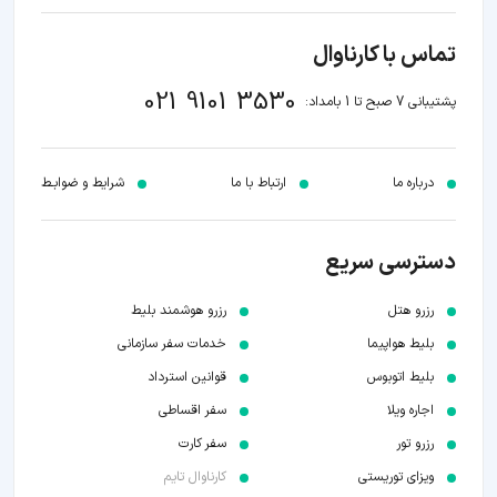
تماس با کارناوال
021 9101 3530
پشتیبانی 7 صبح تا 1 بامداد:
درباره ما
ارتباط با ما
شرایط و ضوابـط
دسترسی سریع
رزرو هتل
رزرو هوشمند بلیط
بلیط هواپیما
خدمات سفر سازمانی
بلیط اتوبوس
قوانین استرداد
اجاره ویلا
سفر اقساطی
رزرو تور
سفر کارت
ویزای توریستی
کارناوال تایم