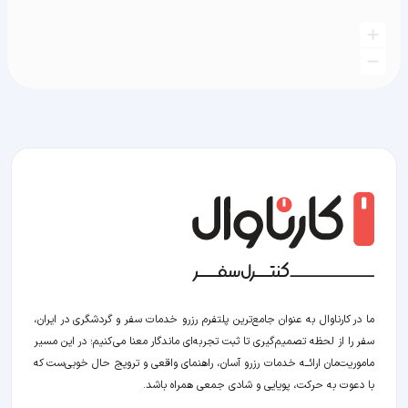
ما در کارناوال به عنوان جامع‌ترین پلتفرم رزرو خدمات سفر و گردشگری در ایران،
سفر را از لحظه‌ تصمیم‌گیری تا ثبت تجربه‌ای ماندگار معنا می‌کنیم؛ در این مسیر‍
ماموریت‌مان اراﺋــﻪ خدمات رزرو آسان، راهنمای واقعی و ترویج حال خوبی‌ست که
با دعوت به حرکت، پویایی و شادی جمعی همراه باشد.