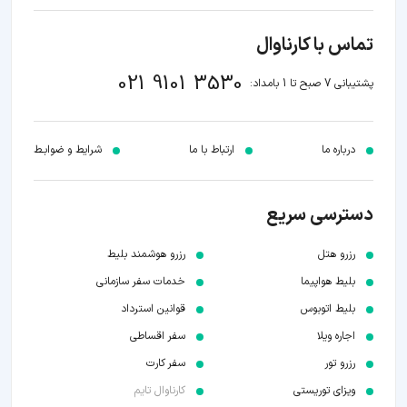
تماس با کارناوال
021 9101 3530
پشتیبانی 7 صبح تا 1 بامداد:
درباره ما
ارتباط با ما
شرایط و ضوابـط
دسترسی سریع
رزرو هتل
رزرو هوشمند بلیط
بلیط هواپیما
خدمات سفر سازمانی
بلیط اتوبوس
قوانین استرداد
اجاره ویلا
سفر اقساطی
رزرو تور
سفر کارت
ویزای توریستی
کارناوال تایم