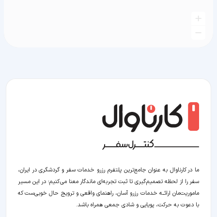
ما در کارناوال به عنوان جامع‌ترین پلتفرم رزرو خدمات سفر و گردشگری در ایران،
سفر را از لحظه‌ تصمیم‌گیری تا ثبت تجربه‌ای ماندگار معنا می‌کنیم؛ در این مسیر‍
ماموریت‌مان اراﺋــﻪ خدمات رزرو آسان، راهنمای واقعی و ترویج حال خوبی‌ست که
با دعوت به حرکت، پویایی و شادی جمعی همراه باشد.