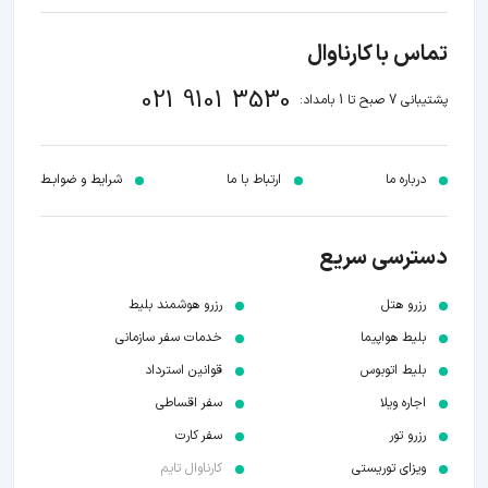
تماس با کارناوال
021 9101 3530
پشتیبانی 7 صبح تا 1 بامداد:
درباره ما
ارتباط با ما
شرایط و ضوابـط
دسترسی سریع
رزرو هتل
رزرو هوشمند بلیط
بلیط هواپیما
خدمات سفر سازمانی
بلیط اتوبوس
قوانین استرداد
اجاره ویلا
سفر اقساطی
رزرو تور
سفر کارت
ویزای توریستی
کارناوال تایم