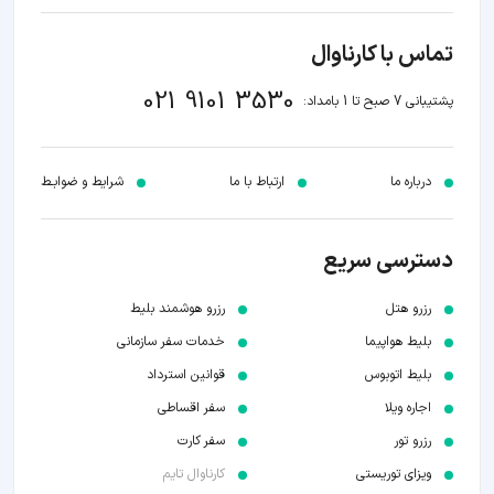
تماس با کارناوال
021 9101 3530
پشتیبانی 7 صبح تا 1 بامداد:
درباره ما
ارتباط با ما
شرایط و ضوابـط
دسترسی سریع
رزرو هتل
رزرو هوشمند بلیط
بلیط هواپیما
خدمات سفر سازمانی
بلیط اتوبوس
قوانین استرداد
اجاره ویلا
سفر اقساطی
رزرو تور
سفر کارت
ویزای توریستی
کارناوال تایم