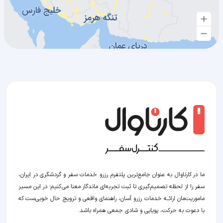
ما در کارناوال به عنوان جامع‌ترین پلتفرم رزرو خدمات سفر و گردشگری در ایران،
سفر را از لحظه‌ تصمیم‌گیری تا ثبت تجربه‌ای ماندگار معنا می‌کنیم؛ در این مسیر‍
ماموریت‌مان اراﺋــﻪ خدمات رزرو آسان، راهنمای واقعی و ترویج حال خوبی‌ست که
با دعوت به حرکت، پویایی و شادی جمعی همراه باشد.