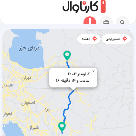
مسیریابی
نقشه
مسیر بجنورد به بافت
×
1204 کیلومتر
16 ساعت و 14 دقیقه