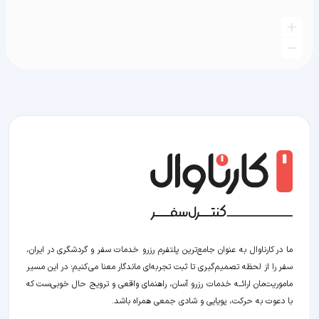
ما در کارناوال به عنوان جامع‌ترین پلتفرم رزرو خدمات سفر و گردشگری در ایران،
سفر را از لحظه‌ تصمیم‌گیری تا ثبت تجربه‌ای ماندگار معنا می‌کنیم؛ در این مسیر‍
ماموریت‌مان اراﺋــﻪ خدمات رزرو آسان، راهنمای واقعی و ترویج حال خوبی‌ست که
با دعوت به حرکت، پویایی و شادی جمعی همراه باشد.