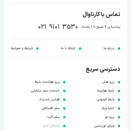
تماس با کارناوال
021 9101 3530
پشتیبانی 7 صبح تا 1 بامداد:
درباره ما
ارتباط با ما
شرایط و ضوابـط
دسترسی سریع
رزرو هتل
رزرو هوشمند بلیط
بلیط هواپیما
خدمات سفر سازمانی
بلیط اتوبوس
قوانین استرداد
اجاره ویلا
سفر اقساطی
رزرو تور
سفر کارت
ویزای توریستی
کارناوال تایم